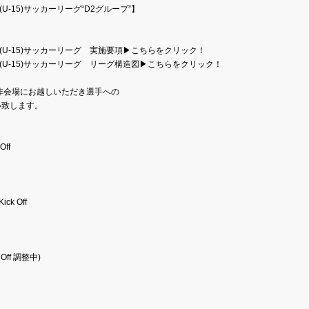
(U-15)サッカーリーグ“D2グループ”】
ス(U-15)サッカーリーグ　実施要項▶
こちらをクリック！
ス(U-15)サッカーリーグ　リーグ構造図▶
こちらをクリック！
非会場にお越しいただき選手への
い致します。
Off
ck Off
Off 調整中)