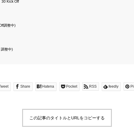
Kick Off
Off調整中)
f 調整中)
Tweet
Share
Hatena
Pocket
RSS
feedly
Pi
この記事のタイトルとURLをコピーする