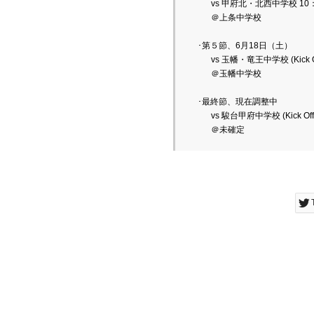
　　vs 甲府北・北西中学校 10：30 
　　＠上条中学校
　･第５節、6月18日（土）
　　vs 玉幡・竜王中学校 (Kick 
　　＠玉幡中学校
･最終節、現在調整中
　　vs 駿台甲府中学校 (Kick Of
　　＠未確定