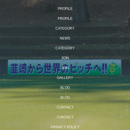
PROFILE
PROFILE
CATEGORY
NEWS
CATEGORY
JOIN
JOIN
GALLERY
BLOG
BLOG
CONTACT
CONTACT
PRIVACY POLICY